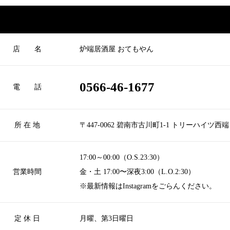
店 名
炉端居酒屋 おてもやん
0566-46-1677
電 話
所 在 地
〒447-0062 碧南市古川町1-1 トリーハイツ西端
17:00～00:00（O.S.23:30）
営業時間
金・土 17:00〜深夜3:00（L.O.2:30）
※最新情報はInstagramをごらんください。
定 休 日
月曜、第3日曜日