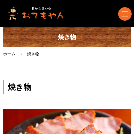
焼き物
ホーム
居酒屋・各種料理
ホーム
焼き物
日本酒・焼酎・ドリンク
焼き物
宴会について
ブログ