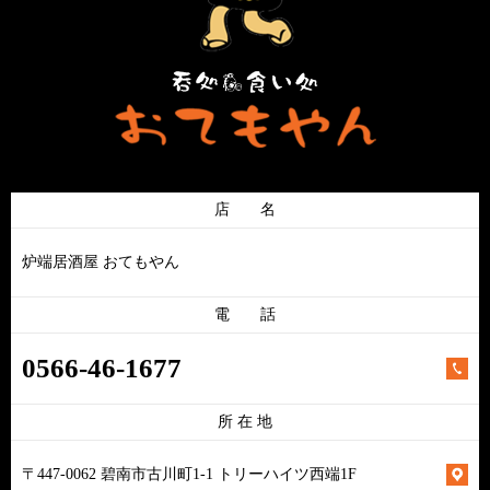
店 名
炉端居酒屋 おてもやん
電 話
0566-46-1677
所 在 地
〒447-0062 碧南市古川町1-1 トリーハイツ西端1F